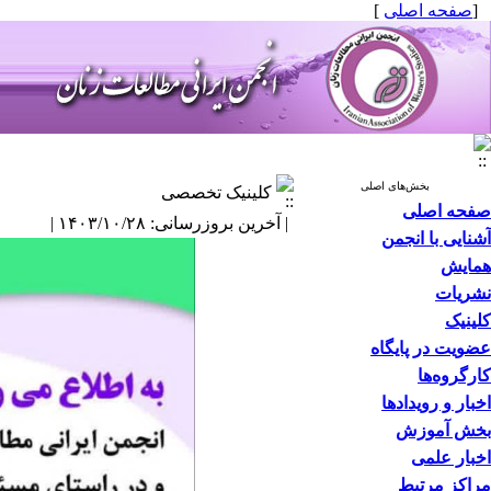
[
صفحه اصلی
]
بخش‌های اصلی
کلینیک تخصصی
صفحه اصلی
| آخرین بروزرسانی: ۱۴۰۳/۱۰/۲۸ |
آشنایی با انجمن
همایش
نشریات
کلینیک
عضویت در پایگاه
کارگروه‌ها
اخبار و رویدادها
بخش آموزش
اخبار علمی
مراکز مرتبط