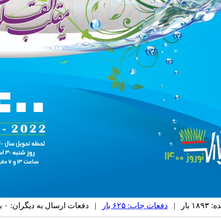
بار |
دفعات چاپ: ۶۲۵ بار
| دفعات ارسال به دیگران: ۰ بار |