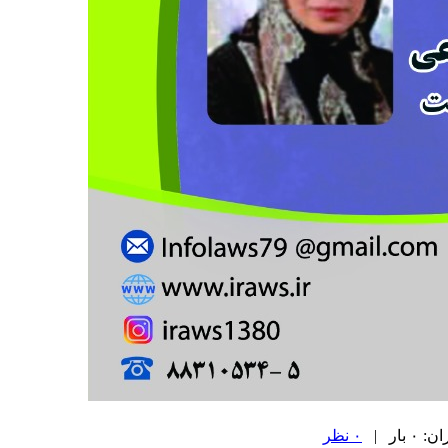
ار |
۰ نظر