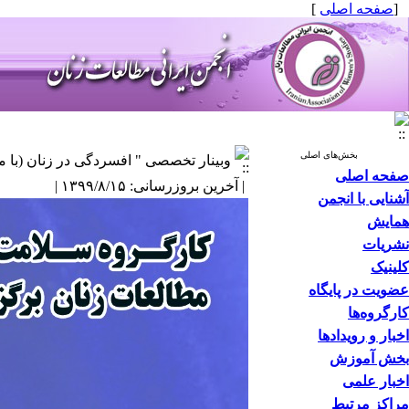
[
صفحه اصلی
]
بخش‌های اصلی
وبینار تخصصی " افسردگی در زنان (با م
صفحه اصلی
| آخرین بروزرسانی: ۱۳۹۹/۸/۱۵ |
آشنایی با انجمن
همایش
نشریات
کلینیک
عضویت در پایگاه
کارگروه‌ها
اخبار و رویدادها
بخش آموزش
اخبار علمی
مراکز مرتبط