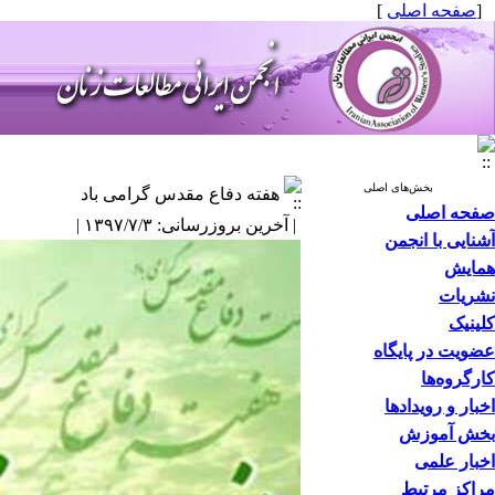
[
صفحه اصلی
]
بخش‌های اصلی
هفته دفاع مقدس گرامی باد
صفحه اصلی
| آخرین بروزرسانی: ۱۳۹۷/۷/۳ |
آشنایی با انجمن
همایش
نشریات
کلینیک
عضویت در پایگاه
کارگروه‌ها
اخبار و رویدادها
بخش آموزش
اخبار علمی
مراکز مرتبط